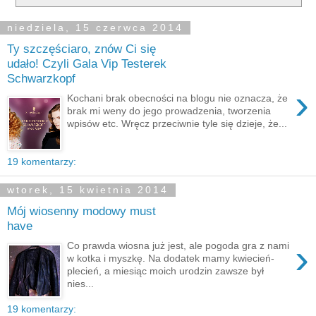
niedziela, 15 czerwca 2014
Ty szczęściaro, znów Ci się
udało! Czyli Gala Vip Testerek
Schwarzkopf
›
Kochani brak obecności na blogu nie oznacza, że
brak mi weny do jego prowadzenia, tworzenia
wpisów etc. Wręcz przeciwnie tyle się dzieje, że...
19 komentarzy:
wtorek, 15 kwietnia 2014
Mój wiosenny modowy must
have
›
Co prawda wiosna już jest, ale pogoda gra z nami
w kotka i myszkę. Na dodatek mamy kwiecień-
plecień, a miesiąc moich urodzin zawsze był
nies...
19 komentarzy: