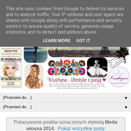
This site uses cookies from Google to deliver its services
and to analyze traffic. Your IP address and user-agent are
shared with Google along with performance and security
metrics to ensure quality of service, generate usage
statistics, and to detect and address abuse.
LEARN MORE
GOT IT
▼
▼
Pokazywanie postów oznaczonych etykietą
Moda
wiosna 2014
.
Pokaż wszystkie posty