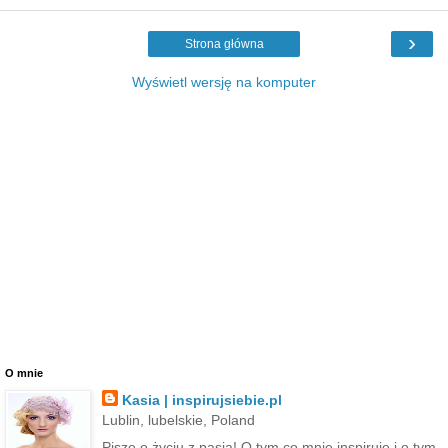
›
Strona główna
Wyświetl wersję na komputer
O mnie
Kasia | inspirujsiebie.pl
Lublin, lubelskie, Poland
Piszę o życiu z pasją! O tym co mnie inspiruje i o tym,