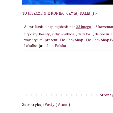
TO JESZCZE NIE KONIEC, CZYTAJ DALEJ ;) »
Autor:
Kasia | inspirujsiebie.pl
o
23 lutego
3 komenta
Etykiety:
Beauty
,
cichy wielbiciel
,
dary losu
,
darylosu
,
walentynka
,
prezent
,
The Body Shop
,
The Body Shop P
Lokalizacja:
Lublin, Polska
Strona
Subskrybuj:
Posty ( Atom )