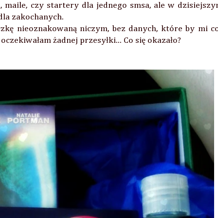
 maile, czy startery dla jednego smsa, ale w dzisiejsz
 dla zakochanych.
czkę nieoznakowaną niczym, bez danych, które by mi c
oczekiwałam żadnej przesyłki... Co się okazało?