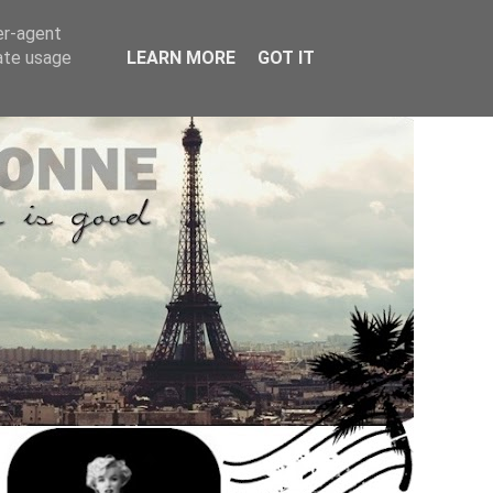
er-agent
rate usage
LEARN MORE
GOT IT