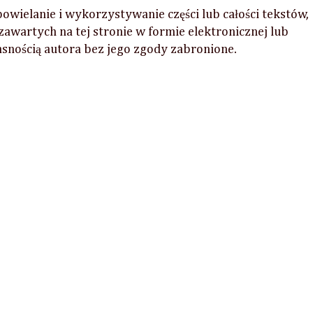
wielanie i wykorzystywanie części lub całości tekstów,
 zawartych na tej stronie w formie elektronicznej lub
łasnością autora bez jego zgody zabronione.
Firmy i osoby z którymi współpracowałam: All B