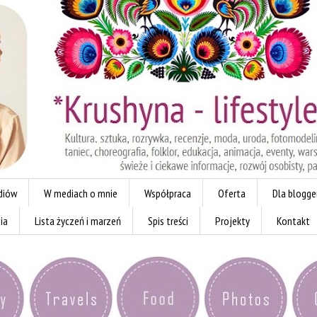
diów
W mediach o mnie
Współpraca
Oferta
Dla blogg
ia
Lista życzeń i marzeń
Spis treści
Projekty
Kontakt