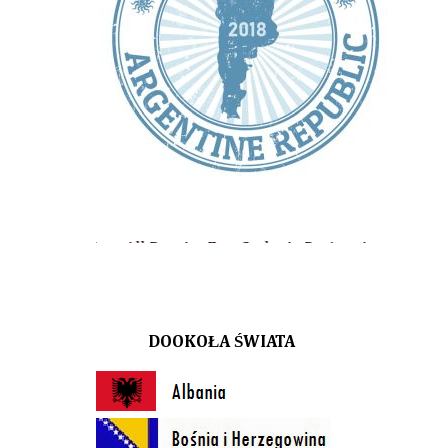
ag, AnaEme Style, At Design, Aqua Lublin, Arena Lublin, Biuro Po
DOOKOŁA ŚWIATA