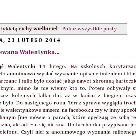
tykietą
cichy wielbiciel
.
Pokaż wszystkie posty
A, 23 LUTEGO 2014
ewana Walentynka...
jś Walentynki 14 lutego. Na szkolnych korytarza
yło anonimowo wysłać wyznanie opisane imieniem i kla
rczane i miło było dostać jakąś nawet skromną kartecz
ś ważnym, mimo że nie wiemy kto to. Potem odbywały s
zez kolejnych kilka dni, aż w końcu z biegiem cza
to było. Do następnego roku. Teraz sprawa wygląda troc
enie walentynkowe smsem, na facebooku czy w inny sposó
ochanym [nie mówię o parach, które spędzają ze sobą t
a, ale adresu się nie zna. Do facebooka przypisane je
elefonu. Czyli nici z anonimowego wyznania miłosneg