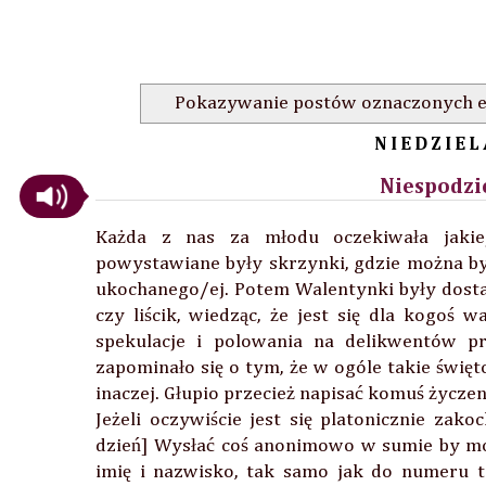
Pokazywanie postów oznaczonych e
NIEDZIEL
Niespodzi
Każda z nas za młodu oczekiwała jakie
powystawiane były skrzynki, gdzie można b
ukochanego/ej. Potem Walentynki były dosta
czy liścik, wiedząc, że jest się dla kogo
spekulacje i polowania na delikwentów pr
zapominało się o tym, że w ogóle takie świę
inaczej. Głupio przecież napisać komuś życz
Jeżeli oczywiście jest się platonicznie zak
dzień] Wysłać coś anonimowo w sumie by możn
imię i nazwisko, tak samo jak do numeru t