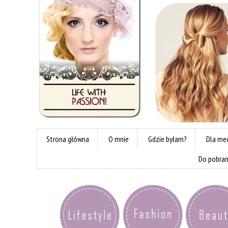
Strona główna
O mnie
Gdzie byłam?
Dla me
Do pobran