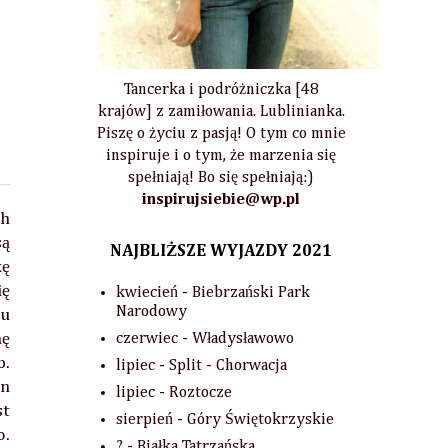
Tancerka i podróżniczka [48
krajów] z zamiłowania. Lublinianka.
Piszę o życiu z pasją! O tym co mnie
inspiruje i o tym, że marzenia się
spełniają! Bo się spełniają:)
inspirujsiebie@wp.pl
ch
są
NAJBLIŻSZE WYJAZDY 2021
kę
ię
kwiecień - Biebrzański Park
Narodowy
su
hę
czerwiec - Władysławowo
b.
lipiec - Split - Chorwacja
en
lipiec - Roztocze
st
sierpień - Góry Świętokrzyskie
o.
? - Białka Tatrzańska