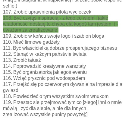
selfie;)
107. Zrobić uprawnienia pilota wycieczek
108. Być czyjąś inspiracją - z tego co wiem i jakie
wiadomości dostaję to chyba dla kogoś tam jestem ;) -
uważam za zrealizowane!
109. Zrobić w końcu swoje logo i szablon bloga
110. Mieć firmowe gadżety
111. Być właścicielką dobrze prosperującego biznesu
112. Stanąć w każdym państwie świata
113. Zrobić tatuaż
114. Poprowadzić kreatywne warsztaty
115. Być organizatorką jakiegoś eventu
116. Wziąć prysznic pod wodospadem
117. Przejść się po czerwonym dywanie na imprezie dla
gwiazd
118. Powiedzieć o tym wszystkim swoim wnukom
119. Przestać się przejmować tym co [złego] inni o mnie
mówią i żyć dla siebie, a nie dla innych i
zrealizować wszystkie punkty powyżej;]
120. Mieć paczkę znajomych/przyjaciół, którzy Cię
wspierają a nie wyszydzają i spełniać z nimi swoje głupsze i
mądrzejsze marzenia