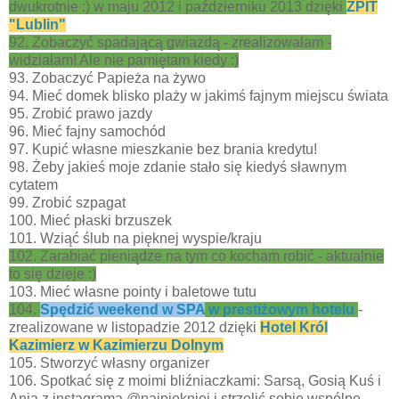
dwukrotnie :) w maju 2012 i październiku 2013 dzięki
ZPIT
"Lublin"
92. Zobaczyć spadającą gwiazdą - zrealizowałam -
widziałam! Ale nie pamiętam kiedy :)
93. Zobaczyć Papieża na żywo
94. Mieć domek blisko plaży w jakimś fajnym miejscu świata
95. Zrobić prawo jazdy
96. Mieć fajny samochód
97. Kupić własne mieszkanie bez brania kredytu!
98. Żeby jakieś moje zdanie stało się kiedyś sławnym
cytatem
99. Zrobić szpagat
100. Mieć płaski brzuszek
101. Wziąć ślub na pięknej wyspie/kraju
102. Zarabiać pieniądze na tym co kocham robić - aktualnie
to się dzieje :)
103. Mieć własne pointy i baletowe tutu
104.
Spędzić weekend w SPA
w prestiżowym hotelu
-
zrealizowane w listopadzie 2012 dzięki
Hotel Król
Kazimierz w Kazimierzu Dolnym
105. Stworzyć własny organizer
106. Spotkać się z moimi bliźniaczkami: Sarsą, Gosią Kuś i
Anią z instagrama @najpiekniej i strzelić sobie wspólne