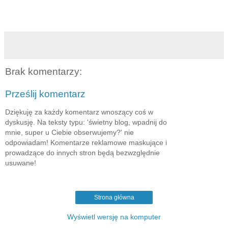
121. Mieć przyjaciółkę, z którą będę mogła porozmawiać o
wszystkim
Brak komentarzy:
Prześlij komentarz
Dziękuję za każdy komentarz wnoszący coś w
dyskusję. Na teksty typu: 'świetny blog, wpadnij do
mnie, super u Ciebie obserwujemy?' nie
odpowiadam! Komentarze reklamowe maskujące i
prowadzące do innych stron będą bezwzględnie
usuwane!
Strona główna
Wyświetl wersję na komputer