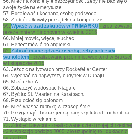
56. Mieć na koncie tyle oszczędności, żeby nie bać się o
swoje życie na emeryturze
57. Pocałować ukochaną osobę pod wodą
58. Zrobić całkowity porządek na komputerze
59.
Wpaść w szał zakupów w PRIMARKU
- zrealizowane
przeze mnie w Eindhoven w kwietniu 2016
60. Mniej mówić, więcej słuchać
61. Perfect mówić po angielsku
62.
Zabrać mamę gdzieś ze sobą, żeby poleciała
samolotem
- zrealizowane prze mnie: weekend w Brukseli
w listopadzie 2015
63. Jeździć na łyżwach przy Rockefeller Center
64. Wjechać na najwyższy budynek w Dubaju
65. Mieć iPhon'a
66. Zobaczyć wodospad Niagarę
67. Być tu: St. Maarten na Karaibach.
68. Przelecieć się balonem
69. Mieć własna rubrykę w czasopiśmie
70. Przygarnąć chociaż jedną parę szpilek od Louboutina
71. Wystąpić w reklamie
72. Zdobyć Giewont - zrealizowane dzięki mojej chrzestnej
<3 w wakacje bodajże 2005, ale uzupełnię to i dokładnie
sprawdzę:)