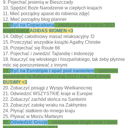
9. Pojechać jesienią w Bieszczady
10. Spędzić Boże Narodzenie w ciepłych krajach
11. Mieć porządny aparat do robienia zdjęć
12. Mieć porządny blog planner
13.
Być na Copacabana
- zrealizowane w marcu 2013
dzięki marce
ADIDAS WOMEN <3
14. Odbyć całodniowy masaż relaksacyjny :D
15. Przeczytać wszystkie książki Agathy Christie
16. Przejechać się Route 66
17. Pojechać i zwiedzić Tajlandię i Indonezję
18. Nauczyć się włoskiego i hiszpańskiego, tak żeby płynnie
móc się porozumiewać z innymi
19.
Być na Eurotripie i spać pod namiotem
- spełnione
dwukrotnie na Bałkanach [ maj 2013 i maj 214] dzięki
BUSiMY <3
20. Zobaczyć posągi z Wyspy Wielkanocnej
21. Odwiedzić WSZYSTKIE kraje w Europie
22. Zobaczyć zachód słońca na Santorini
23. Zobaczyć zatokę wraku na Zakhyntos
24. Płynąć statkiem do innego kraju
25. Pływać w Morzu Martwym
26.
Odwiedzić Gruzję
- zrealizowane dzięki mnie i moim
znajomym w kwietniu 2017