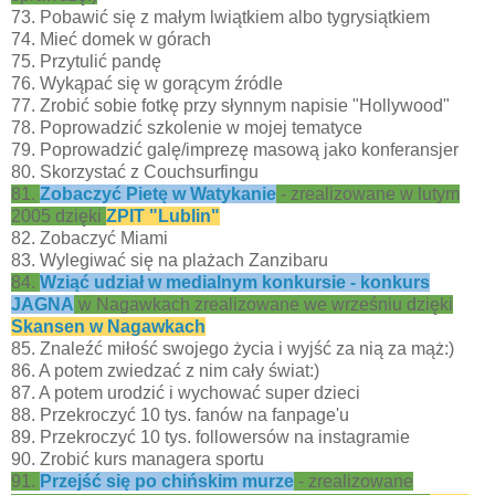
73. Pobawić się z małym lwiątkiem albo tygrysiątkiem
74. Mieć domek w górach
75. Przytulić pandę
76. Wykąpać się w gorącym źródle
77. Zrobić sobie fotkę przy słynnym napisie "Hollywood"
78. Poprowadzić szkolenie w mojej tematyce
79. Poprowadzić galę/imprezę masową jako konferansjer
80. Skorzystać z Couchsurfingu
81.
Zobaczyć Pietę w Watykanie
- zrealizowane w lutym
2005 dzięki
ZPIT "Lublin"
82. Zobaczyć Miami
83. Wylegiwać się na plażach Zanzibaru
84.
Wziąć udział w medialnym konkursie - konkurs
JAGNA
w Nagawkach zrealizowane we wrześniu dzięki
Skansen w Nagawkach
85. Znaleźć miłość swojego życia i wyjść za nią za mąż:)
86. A potem zwiedzać z nim cały świat:)
87. A potem urodzić i wychować super dzieci
88. Przekroczyć 10 tys. fanów na fanpage'u
89. Przekroczyć 10 tys. followersów na instagramie
90. Zrobić kurs managera sportu
91.
Przejść się po chińskim murze
- zrealizowane