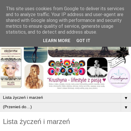
This site uses cookies from Google to deliver its services
and to analyze traffic. Your IP address and user-agent are
shared with Google along with performance and security
metrics to ensure quality of service, generate usage
statistics, and to detect and address abuse.
LEARN MORE
GOT IT
▼
▼
Lista życzeń i marzeń