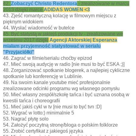
42.
Zobaczyć Christo Redentora
- zrealizowane w marcu
2013 dzięki marce
ADIDAS WOMEN <3
43. Zjeść romantyczną kolację w filmowym miejscu z
pięknym widokiem
44. Wysłać wiadomość w butelce
45. Być statystą w jakiejś produkcji tv - zrealizowane we
wrześniu 2017
dzięki
Agencji Aktorskiej Esperanza
miałam przyjemność statystować w serialu
"Przyjaciółki"
46. Zagrać w filmie/serialu choćby epizod
47. Mieć swoją audycję w radio [nie musi to być ESKA ;)]
48. Zorganizować spotkanie blogerek, a najlepiej cykliczne
spotkanie lub konferencję w Lublinie.
49. Na swoim kanale youtube mieć profesjonalnie
zrealizowane odcinki programu wg własnego pomysłu
50. Mieć własny zespół/szkołę tańca i być uznana osobą w
kwestii tańca i choreografii
51. Mieć jakiś cykl w tv [nie musi to być tvn :D]
52. Wygrać w lotto:) minimalnie 5
53. Nagrać płytę solo
54. Założyć poczytną stronę/bloga o polskim folklorze
55. Zrobić certyfikat z jakiegoś języka