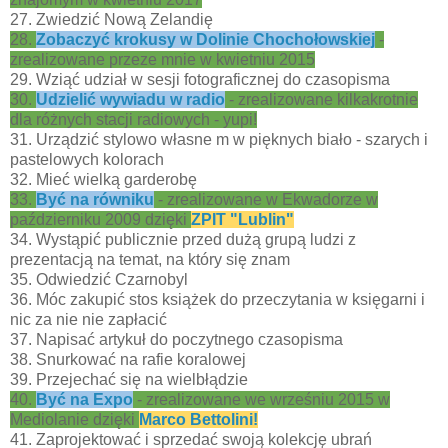
27. Zwiedzić Nową Zelandię
28.
Zobaczyć krokusy w Dolinie Chochołowskiej
-
zrealizowane przeze mnie w kwietniu 2015
29. Wziąć udział w sesji fotograficznej do czasopisma
30.
Udzielić wywiadu w radio
- zrealizowane kilkakrotnie
dla różnych stacji radiowych - yupi!
31. Urządzić stylowo własne m w pięknych biało - szarych i
pastelowych kolorach
32. Mieć wielką garderobę
33.
Być na równiku
- zrealizowane w Ekwadorze w
październiku 2009 dzięki
ZPIT "Lublin"
34. Wystąpić publicznie przed dużą grupą ludzi z
prezentacją na temat, na który się znam
35. Odwiedzić Czarnobyl
36. Móc zakupić stos książek do przeczytania w księgarni i
nic za nie nie zapłacić
37. Napisać artykuł do poczytnego czasopisma
38. Snurkować na rafie koralowej
39. Przejechać się na wielbłądzie
40.
Być na Expo
- zrealizowane we wrześniu 2015 w
Mediolanie dzięki
Marco Bettolini!
41. Zaprojektować i sprzedać swoją kolekcję ubrań