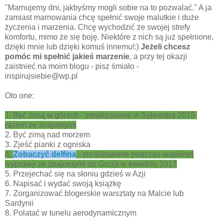
"Marnujemy dni, jakbyśmy mogli sobie na to pozwalać." A ja
zamiast marnowania chcę spełnić swoje malutkie i duże
życzenia i marzenia. Chcę wychodzić ze swojej strefy
komfortu, mimo że się boję. Niektóre z nich są już spełnione,
dzięki mnie lub dzięki komuś innemu!:)
Jeżeli chcesz
pomóc mi spełnić jakieś marzenie
, a przy tej okazji
zaistnieć na moim blogu - pisz śmiało -
inspirujsiebie@wp.pl
Oto one:
1. Być zimą w górach - zrealizowane w Sylwestra 2015
razem ze znajomymi
2. Być zimą nad morzem
3. Zjeść pianki z ogniska
4.
Zobaczyć delfina
- zrealizowane podczas wspólnej
wyprawy ze znajomymi do Gruzji w kwietniu 2017
5. Przejechać się na słoniu gdzieś w Azji
6. Napisać i wydać swoją książkę
7. Zorganizować blogerskie warsztaty na Malcie lub
Sardynii
8. Polatać w tunelu aerodynamicznym