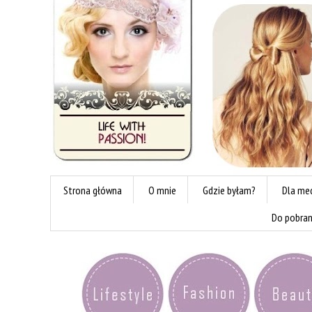
Strona główna
O mnie
Gdzie byłam?
Dla me
Do pobran