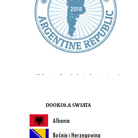
, AnaEme Style, At Design, Aqua Lublin, Arena Lublin, Biuro Pod
DOOKOŁA ŚWIATA