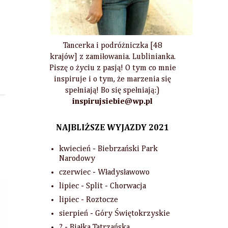
Tancerka i podróżniczka [48
krajów] z zamiłowania. Lublinianka.
Piszę o życiu z pasją! O tym co mnie
inspiruje i o tym, że marzenia się
spełniają! Bo się spełniają:)
inspirujsiebie@wp.pl
NAJBLIŻSZE WYJAZDY 2021
kwiecień - Biebrzański Park
Narodowy
czerwiec - Władysławowo
lipiec - Split - Chorwacja
lipiec - Roztocze
sierpień - Góry Świętokrzyskie
? - Białka Tatrzańska