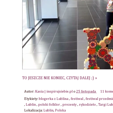
TO JESZCZE NIE KONIEC, CZYTAJ DALEJ ;) »
Autor:
Kasia | inspirujsiebie.pl
o
25 listopada
11 kom
Etykiety:
blogerka z Lublina
,
festiwal
,
festiwal przedm
,
Lublin
,
polski folklor
,
prezenty
,
rękodzieło
,
Targi Lu
Lokalizacja:
Lublin, Polska