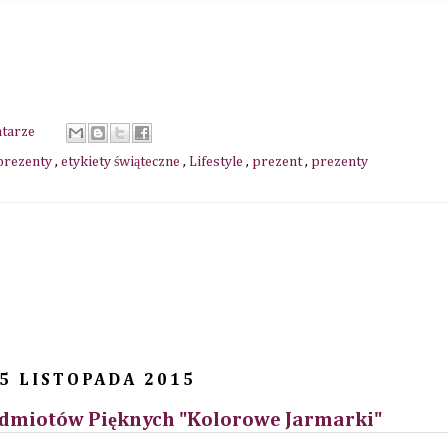
ntarze
 prezenty
,
etykiety świąteczne
,
Lifestyle
,
prezent
,
prezenty
5 LISTOPADA 2015
edmiotów Pięknych "Kolorowe Jarmarki"