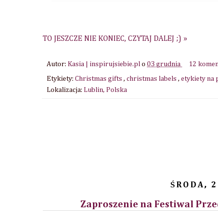
TO JESZCZE NIE KONIEC, CZYTAJ DALEJ ;) »
Autor:
Kasia | inspirujsiebie.pl
o
03 grudnia
12 kome
Etykiety:
Christmas gifts
,
christmas labels
,
etykiety na
Lokalizacja:
Lublin, Polska
ŚRODA, 2
Zaproszenie na Festiwal Prz