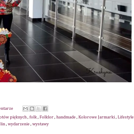
Firmy i osoby z którymi współpracowałam: All Bag
entarze
iotów pięknych
,
folk
,
Folklor
,
handmade
,
Kolorowe Jarmarki
,
Lifestyle
blin
,
wydarzenie
,
wystawy