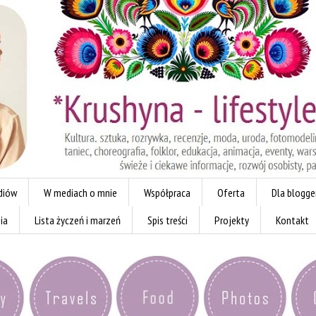
diów
W mediach o mnie
Współpraca
Oferta
Dla blogg
ia
Lista życzeń i marzeń
Spis treści
Projekty
Kontakt