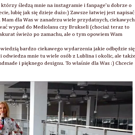
, którzy śledzą mnie na instagramie i fanpage'u dobrze o
e, lubię jak się dzieje dużo:) Zawsze łatwiej jest napisać
. Mam dla Was w zanadrzu wiele przydatnych, ciekawych 
wać wypad do Mediolanu czy Brukseli (chociaż teraz to
m akurat świeżo po zamachu, ale o tym opowiem Wam
owiedzią bardzo ciekawego wydarzenia jakie odbędzie się
i odwiedza mnie tu wiele osób z Lublina i okolic, ale takż
ndmade i pięknego designu. To właśnie dla Was :) Chcecie