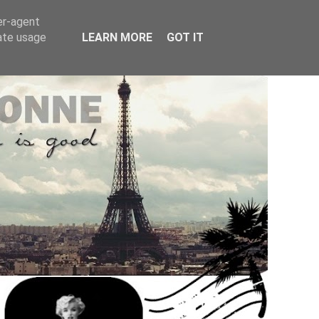
er-agent
rate usage
LEARN MORE
GOT IT