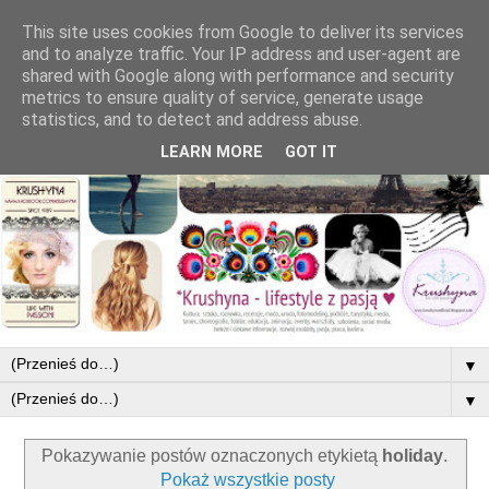
This site uses cookies from Google to deliver its services
and to analyze traffic. Your IP address and user-agent are
shared with Google along with performance and security
metrics to ensure quality of service, generate usage
statistics, and to detect and address abuse.
LEARN MORE
GOT IT
▼
▼
Pokazywanie postów oznaczonych etykietą
holiday
.
Pokaż wszystkie posty