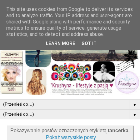
This site uses cookies from Google to deliver its services
and to analyze traffic. Your IP address and user-agent are
shared with Google along with performance and security
metrics to ensure quality of service, generate usage
statistics, and to detect and address abuse.
LEARN MORE
GOT IT
▼
▼
Pokazywanie postów oznaczonych etykietą
tancerka
.
Pokaż wszystkie posty