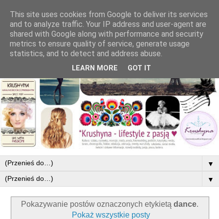
This site uses cookies from Google to deliver its services
and to analyze traffic. Your IP address and user-agent are
shared with Google along with performance and security
metrics to ensure quality of service, generate usage
statistics, and to detect and address abuse.
LEARN MORE
GOT IT
▼
▼
Pokazywanie postów oznaczonych etykietą
dance
.
Pokaż wszystkie posty