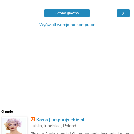
›
Strona główna
Wyświetl wersję na komputer
O mnie
Kasia | inspirujsiebie.pl
Lublin, lubelskie, Poland
Piszę o życiu z pasją! O tym co mnie inspiruje i o tym,