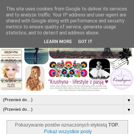
This site uses cookies from Google to deliver its services
and to analyze traffic. Your IP address and user-agent are
shared with Google along with performance and security
metrics to ensure quality of service, generate usage
statistics, and to detect and address abuse.
LEARN MORE
GOT IT
▼
▼
Pokazywanie postów oznaczonych etykietą
TOP
.
Pokaż wszystkie posty