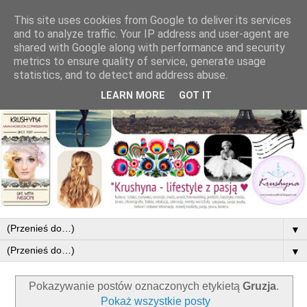
This site uses cookies from Google to deliver its services
and to analyze traffic. Your IP address and user-agent are
shared with Google along with performance and security
metrics to ensure quality of service, generate usage
statistics, and to detect and address abuse.
LEARN MORE
GOT IT
▼
▼
Pokazywanie postów oznaczonych etykietą
Gruzja
.
Pokaż wszystkie posty