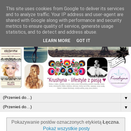
This site uses cookies from Google to deliver its services
and to analyze traffic. Your IP address and user-agent are
shared with Google along with performance and security
metrics to ensure quality of service, generate usage
statistics, and to detect and address abuse.
LEARN MORE
GOT IT
▼
▼
Pokazywanie postów oznaczonych etykietą
Łęczna
.
Pokaż wszystkie posty