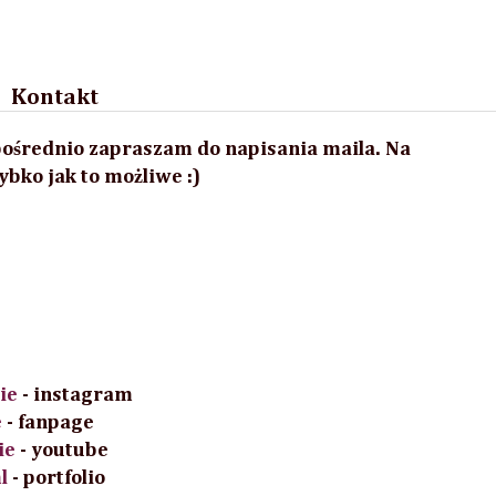
Kontakt
zpośrednio zapraszam do napisania maila. Na
bko jak to możliwe :)
ie
-
instagram
e
- fanpage
ie
- youtube
l
- portfolio