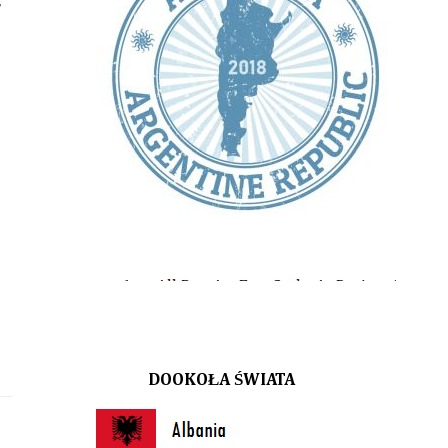
,
m: All Bag, AnaEme Style, At Design, Aqua Lublin, Arena Lublin, 
DOOKOŁA ŚWIATA