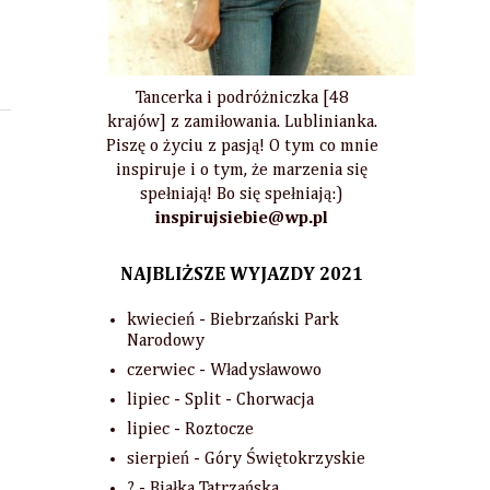
Tancerka i podróżniczka [48
krajów] z zamiłowania. Lublinianka.
Piszę o życiu z pasją! O tym co mnie
inspiruje i o tym, że marzenia się
spełniają! Bo się spełniają:)
inspirujsiebie@wp.pl
NAJBLIŻSZE WYJAZDY 2021
kwiecień - Biebrzański Park
Narodowy
czerwiec - Władysławowo
lipiec - Split - Chorwacja
lipiec - Roztocze
sierpień - Góry Świętokrzyskie
? - Białka Tatrzańska