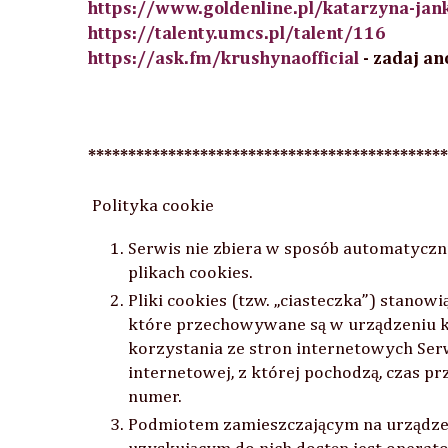
https://www.goldenline.pl/katarzyna-ja
https://talenty.umcs.pl/talent/116
https://ask.fm/krushynaofficial
-
zada
j a
wszelkie nagrania mniej lub bar
dziej med
*********************************************
Polityka cookie
Serwis nie zbiera w sposób automatyczn
plikach cookies.
Pliki cookies (tzw. „ciasteczka”) stanow
które przechowywane są w urządzeniu 
korzystania ze stron internetowych Ser
internetowej, z której pochodzą, czas 
numer.
Podmiotem zamieszczającym na urządze