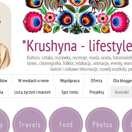
diów
W mediach o mnie
Współpraca
Oferta
Dla blogg
ia
Lista życzeń i marzeń
Spis treści
Projekty
Kontakt