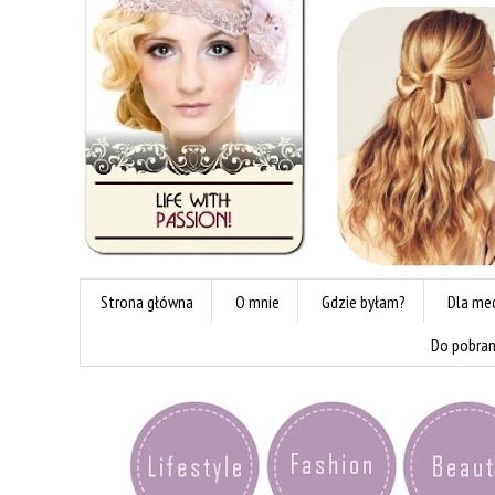
Strona główna
O mnie
Gdzie byłam?
Dla me
Do pobran