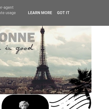
er-agent
rate usage
LEARN MORE
GOT IT