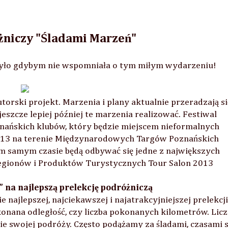
żniczy "Śladami Marzeń"
było gdybym nie wspomniała o tym miłym wydarzeniu!
torski projekt. Marzenia i plany aktualnie przeradzają si
jeszcze lepiej później te marzenia realizować. Festiwal
nańskich klubów, który będzie miejscem nieformalnych
2013 na terenie Międzynarodowych Targów Poznańskich
ym samym czasie będą odbywać się jedne z największych
Regionów i Produktów Turystycznych Tour Salon 2013
 na najlepszą prelekcję podróżniczą
 najlepszej, najciekawszej i najatrakcyjniejszej prelekcji
konana odległość, czy liczba pokonanych kilometrów. Lic
nie swojej podróży. Często podążamy za śladami, czasami 