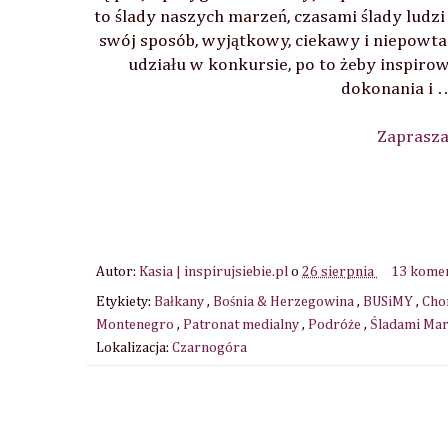
to ślady naszych marzeń, czasami ślady ludzi
swój sposób, wyjątkowy, ciekawy i niepowta
udziału w konkursie, po to żeby inspiro
dokonania i …
Zaprasza
Autor:
Kasia | inspirujsiebie.pl
o
26 sierpnia
13 kome
Etykiety:
Bałkany
,
Bośnia & Herzegowina
,
BUSiMY
,
Cho
Montenegro
,
Patronat medialny
,
Podróże
,
Śladami Ma
Lokalizacja:
Czarnogóra