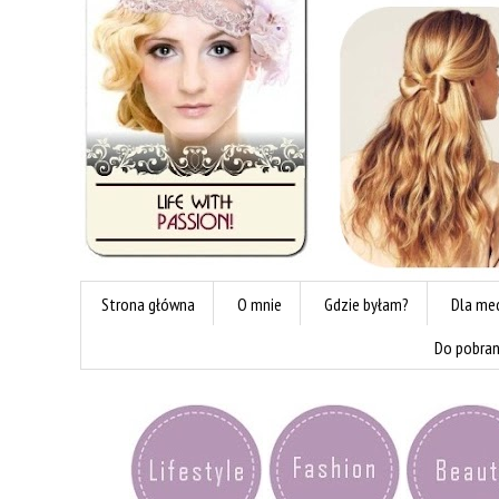
Strona główna
O mnie
Gdzie byłam?
Dla me
Do pobran