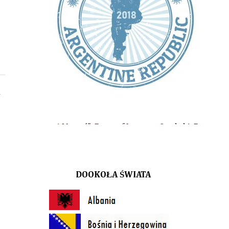
a
 Marzeń", Fotograf Ireneusz Otrębski, Fotograf Maciej Kozłowski,
DOOKOŁA ŚWIATA