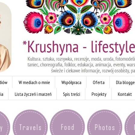
diów
W mediach o mnie
Współpraca
Oferta
Dla blogg
ia
Lista życzeń i marzeń
Spis treści
Projekty
Kontakt