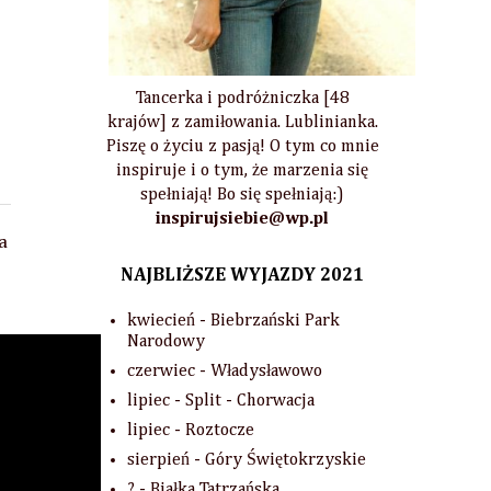
Tancerka i podróżniczka [48
krajów] z zamiłowania. Lublinianka.
Piszę o życiu z pasją! O tym co mnie
inspiruje i o tym, że marzenia się
spełniają! Bo się spełniają:)
inspirujsiebie@wp.pl
a
NAJBLIŻSZE WYJAZDY 2021
kwiecień - Biebrzański Park
Narodowy
czerwiec - Władysławowo
lipiec - Split - Chorwacja
lipiec - Roztocze
sierpień - Góry Świętokrzyskie
? - Białka Tatrzańska