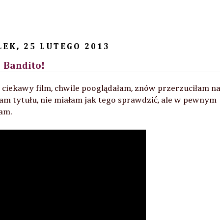
EK, 25 LUTEGO 2013
Bandito!
 ciekawy film, chwile pooglądałam, znów przerzuciłam n
łam tytułu, nie miałam jak tego sprawdzić, ale w pewnym
łam.
cessories Store, Epona Cosmetics, Festiwal podróżniczy "Śladami