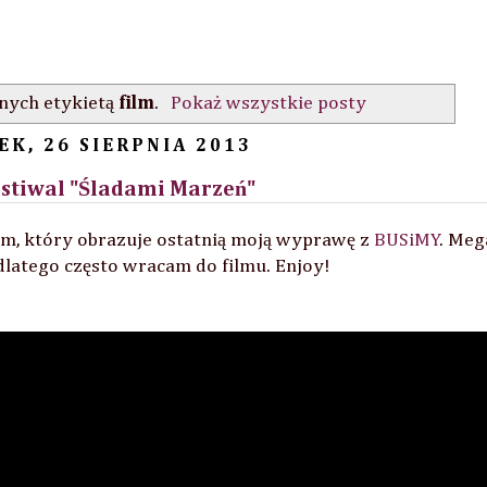
nych etykietą
film
.
Pokaż wszystkie posty
EK, 26 SIERPNIA 2013
Festiwal "Śladami Marzeń"
film, który obrazuje ostatnią moją wyprawę z
BUSiMY
. Meg
dlatego często wracam do filmu. Enjoy!