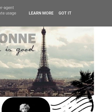
er-agent
rate usage
LEARN MORE
GOT IT