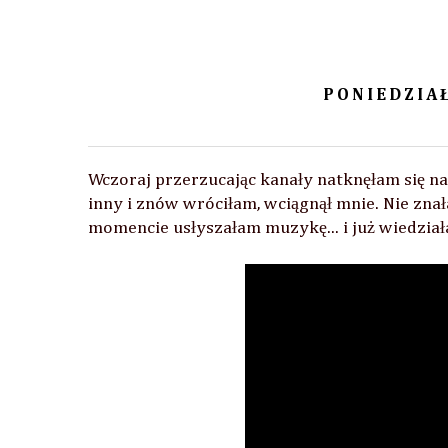
PONIEDZIAŁ
Wczoraj przerzucając kanały natknęłam się na
inny i znów wróciłam, wciągnął mnie. Nie zna
momencie usłyszałam muzykę... i już wiedzia
n, Cherrish, Cishky, Cocktail Shock, Corin, DIOLANI, Evrfelan Ac