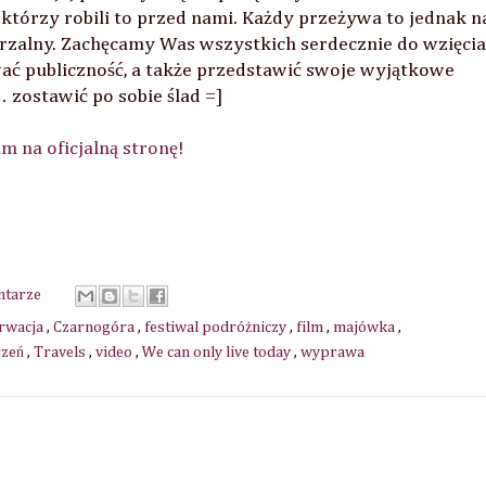
 którzy robili to przed nami. Każdy przeżywa to jednak n
rzalny. Zachęcamy Was wszystkich serdecznie do wzięcia
wać publiczność, a także przedstawić swoje wyjątkowe
 zostawić po sobie ślad =]
m na oficjalną stronę!
ntarze
rwacja
,
Czarnogóra
,
festiwal podróżniczy
,
film
,
majówka
,
rzeń
,
Travels
,
video
,
We can only live today
,
wyprawa