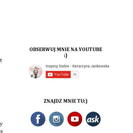
OBSERWUJ MNIE NA YOUTUBE
:)
ę
ZNAJDŹ MNIE TU:)
zy
są