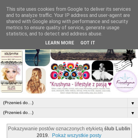
This site uses cookies from Google to deliver its services
and to analyze traffic. Your IP address and user-agent are
shared with Google along with performance and security
metrics to ensure quality of service, generate usage
statistics, and to detect and address abuse.
LEARN MORE
GOT IT
▼
▼
Pokazywanie postów oznaczonych etykietą
ślub Lublin
2019
.
Pokaż wszystkie posty