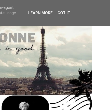
er-agent
rate usage
LEARN MORE
GOT IT