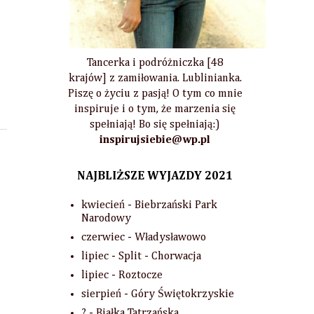
Tancerka i podróżniczka [48
krajów] z zamiłowania. Lublinianka.
Piszę o życiu z pasją! O tym co mnie
inspiruje i o tym, że marzenia się
spełniają! Bo się spełniają:)
inspirujsiebie@wp.pl
NAJBLIŻSZE WYJAZDY 2021
kwiecień - Biebrzański Park
Narodowy
czerwiec - Władysławowo
lipiec - Split - Chorwacja
lipiec - Roztocze
sierpień - Góry Świętokrzyskie
? - Białka Tatrzańska