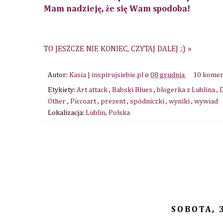
Mam nadzieję, że się Wam spodoba!
TO JESZCZE NIE KONIEC, CZYTAJ DALEJ ;) »
Autor:
Kasia | inspirujsiebie.pl
o
08 grudnia
10 kome
Etykiety:
Art attack
,
Babski Blues
,
blogerka z Lublina
,
Other
,
Piccoart
,
prezent
,
spódniczki
,
wyniki
,
wywiad
Lokalizacja:
Lublin, Polska
SOBOTA, 