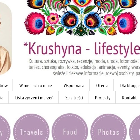
diów
W mediach o mnie
Współpraca
Oferta
Dla blogg
ia
Lista życzeń i marzeń
Spis treści
Projekty
Kontakt