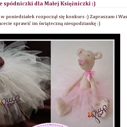
 spódniczki dla Małej Księżniczki :)
e w poniedziałek rozpoczął się konkurs :) Zapraszam i Wa
hcecie sprawić im świąteczną niespodziankę :)
Firmy i osoby z którymi współpracowałam: All Ba