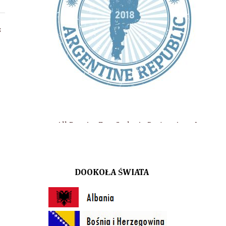
s
g, AnaEme Style, At Design, Aqua Lublin, Arena Lublin, Biuro Po
DOOKOŁA ŚWIATA