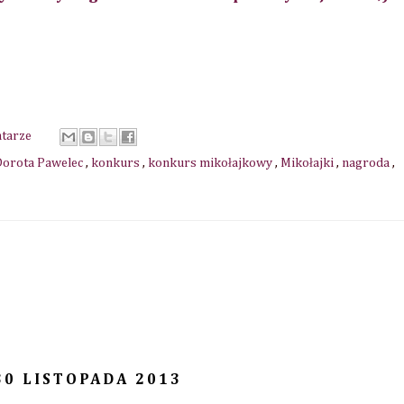
ntarze
Dorota Pawelec
,
konkurs
,
konkurs mikołajkowy
,
Mikołajki
,
nagroda
,
30 LISTOPADA 2013