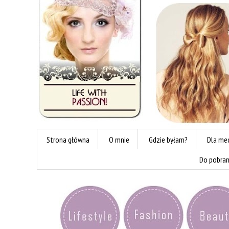
Strona główna
O mnie
Gdzie byłam?
Dla me
Do pobran