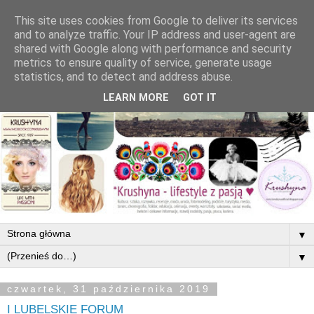
This site uses cookies from Google to deliver its services
and to analyze traffic. Your IP address and user-agent are
shared with Google along with performance and security
metrics to ensure quality of service, generate usage
statistics, and to detect and address abuse.
LEARN MORE
GOT IT
▼
▼
czwartek, 31 października 2019
I LUBELSKIE FORUM