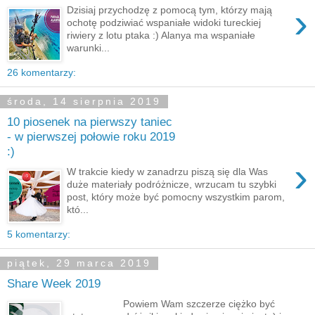
›
Dzisiaj przychodzę z pomocą tym, którzy mają
ochotę podziwiać wspaniałe widoki tureckiej
riwiery z lotu ptaka :) Alanya ma wspaniałe
warunki...
26 komentarzy:
środa, 14 sierpnia 2019
10 piosenek na pierwszy taniec
- w pierwszej połowie roku 2019
:)
›
W trakcie kiedy w zanadrzu piszą się dla Was
duże materiały podróżnicze, wrzucam tu szybki
post, który może być pomocny wszystkim parom,
któ...
5 komentarzy:
piątek, 29 marca 2019
Share Week 2019
Powiem Wam szczerze ciężko być