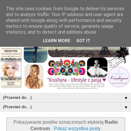
This site uses cookies from Google to deliver its services
and to analyze traffic. Your IP address and user-agent are
shared with Google along with performance and security
metrics to ensure quality of service, generate usage
statistics, and to detect and address abuse.
LEARN MORE
GOT IT
▼
▼
Pokazywanie postów oznaczonych etykietą
Radio
Centrum
.
Pokaż wszystkie posty