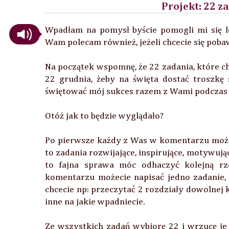
Projekt: 22 z
Wpadłam na pomysł byście pomogli mi się l
Wam polecam również, jeżeli chcecie się poba
Na początek wspomnę, że 22 zadania, które 
22 grudnia, żeby na święta dostać troszk
świętować mój sukces razem z Wami podczas 
Otóż jak to będzie wyglądało?
Po pierwsze każdy z Was w komentarzu moż
to zadania rozwijające, inspirujące, motywują
to fajna sprawa móc odhaczyć kolejną rz
komentarzu możecie napisać jedno zadanie, m
chcecie np: przeczytać 2 rozdziały dowolnej k
inne na jakie wpadniecie.
Ze wszystkich zadań wybiorę 22 i wrzucę je