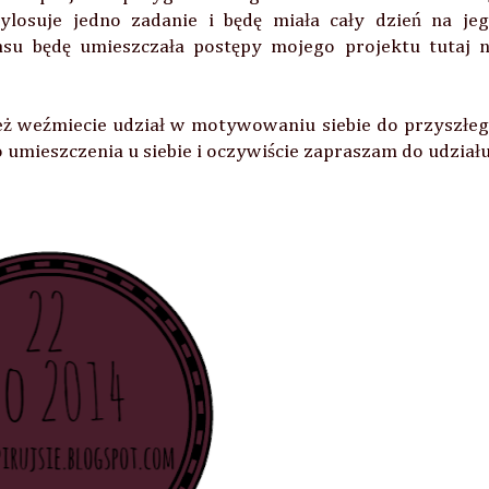
osuje jedno zadanie i będę miała cały dzień na je
su będę umieszczała postępy mojego projektu tutaj 
eż weźmiecie udział w motywowaniu siebie do przyszłe
o umieszczenia u siebie i oczywiście zapraszam do udział
Firmy i osoby z którymi współpracowałam: All Bag, AnaEme Style,