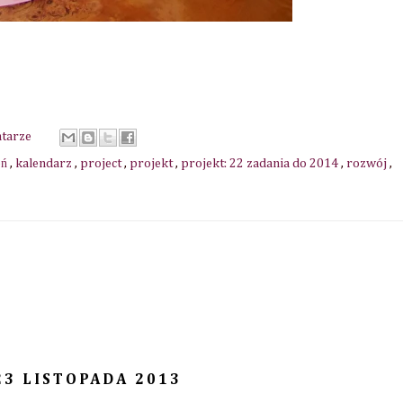
ntarze
eń
,
kalendarz
,
project
,
projekt
,
projekt: 22 zadania do 2014
,
rozwój
,
23 LISTOPADA 2013