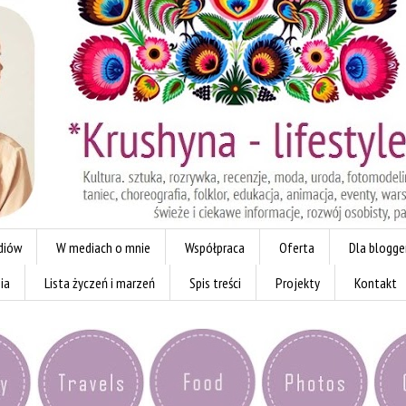
diów
W mediach o mnie
Współpraca
Oferta
Dla blogg
ia
Lista życzeń i marzeń
Spis treści
Projekty
Kontakt