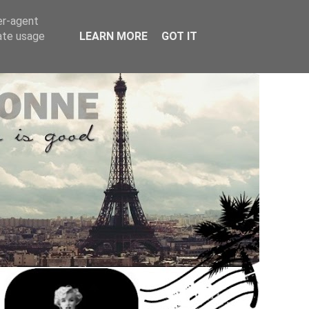
er-agent
rate usage
LEARN MORE
GOT IT