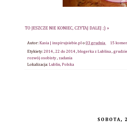
TO JESZCZE NIE KONIEC, CZYTAJ DALEJ ;) »
Autor:
Kasia | inspirujsiebie.pl
o
03 grudnia
15 kome
Etykiety:
2014
,
22 do 2014
,
blogerka z Lublina
,
grudzi
rozwój osobisty
,
zadania
Lokalizacja:
Lublin, Polska
SOBOTA, 