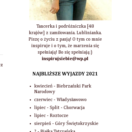
Tancerka i podróżniczka [48
krajów] z zamiłowania. Lublinianka.
Piszę o życiu z pasją! O tym co mnie
inspiruje i o tym, że marzenia się
spełniają! Bo się spełniają:)
inspirujsiebie@wp.pl
 z
NAJBLIŻSZE WYJAZDY 2021
kwiecień - Biebrzański Park
Narodowy
czerwiec - Władysławowo
lipiec - Split - Chorwacja
lipiec - Roztocze
sierpień - Góry Świętokrzyskie
? - Białka Tatrzańska