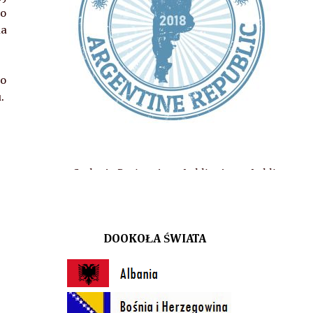
go
na
go
u.
 At Design, Aqua Lublin, Arena Lublin, Biuro Podróży ITAKA, Cel
DOOKOŁA ŚWIATA