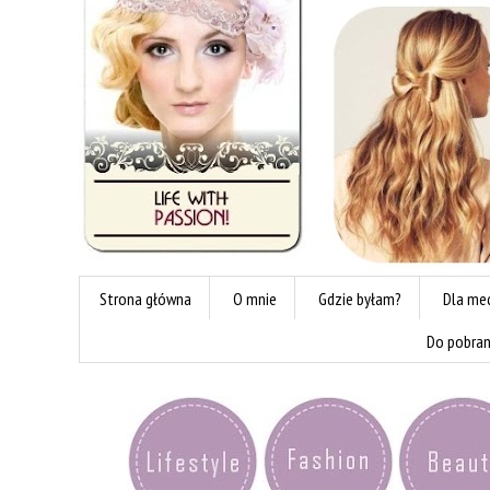
Strona główna
O mnie
Gdzie byłam?
Dla me
Do pobran