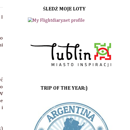
ŚLEDŹ MOJE LOTY
 I
do
ni
yć
bo
TRIP OF THE YEAR:)
 W
le
 i
;)