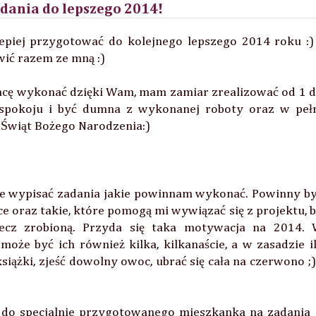
adania do lepszego 2014!
epiej przygotować do kolejnego lepszego 2014 roku :)
wić razem ze mną :)
chcę wykonać dzięki Wam, mam zamiar zrealizować od 1 
ę spokoju i być dumna z wykonanej roboty oraz w peł
Świąt Bożego Narodzenia:)
e wypisać zadania jakie powinnam wykonać. Powinny b
ce oraz takie, które pomogą mi wywiązać się z projektu, 
ecz zrobioną. Przyda się taka motywacja na 2014.
oże być ich również kilka, kilkanaście, a w zasadzie i
siążki, zjeść dowolny owoc, ubrać się cała na czerwono ;)
 do specjalnie przygotowanego mieszkanka na zadania 