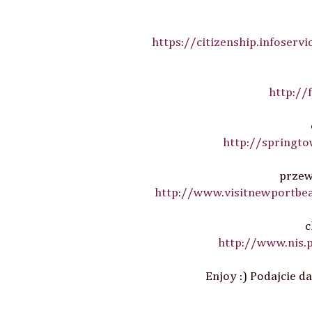
https://citizenship.infoserv
http://
http://springt
przew
http://www.visitnewportbea
c
http://www.nis.
Enjoy :) Podajcie da