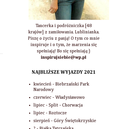
Tancerka i podróżniczka [48
krajów] z zamiłowania. Lublinianka.
Piszę o życiu z pasją! O tym co mnie
inspiruje i o tym, że marzenia się
spełniają! Bo się spełniają:)
inspirujsiebie@wp.pl
NAJBLIŻSZE WYJAZDY 2021
kwiecień - Biebrzański Park
Narodowy
czerwiec - Władysławowo
lipiec - Split - Chorwacja
lipiec - Roztocze
sierpień - Góry Świętokrzyskie
? - Białka Tatrzańska