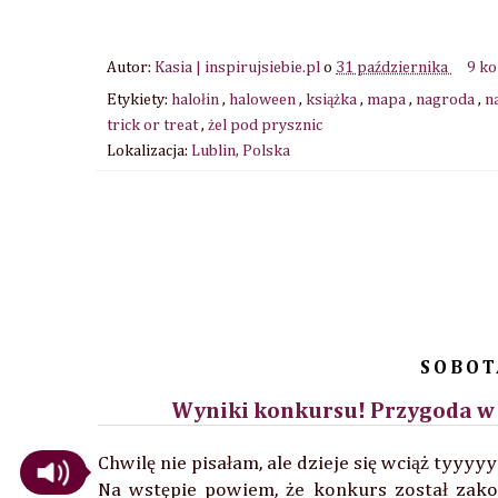
Autor:
Kasia | inspirujsiebie.pl
o
31 października
9 k
Etykiety:
halołin
,
haloween
,
książka
,
mapa
,
nagroda
,
n
trick or treat
,
żel pod prysznic
Lokalizacja:
Lublin, Polska
SOBOT
Wyniki konkursu! Przygoda w T
Chwilę nie pisałam, ale dzieje się wciąż tyyyy
Na wstępie powiem, że konkurs został zako