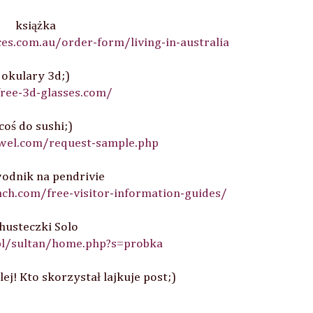
książka
ices.com.au/order-form/living-in-australia
okulary 3d;)
free-3d-glasses.com/
coś do sushi;)
owel.com/request-sample.php
odnik na pendrivie
ch.com/free-visitor-information-guides/
husteczki Solo
pl/sultan/home.php?s=probka
lej! Kto skorzystał lajkuje post;)