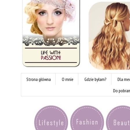
Strona główna
O mnie
Gdzie byłam?
Dla me
Do pobran