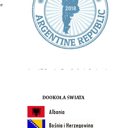
ze
 Bag, AnaEme Style, At Design, Aqua Lublin, Arena Lublin, Biuro 
DOOKOŁA ŚWIATA