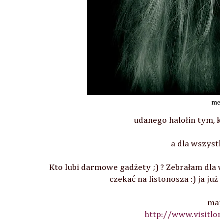
me 
udanego halołin tym, k
a dla wszyst
Kto lubi darmowe gadżety ;) ? Zebrałam dla 
czekać na listonosza :) ja ju
ma
http://www.visitl