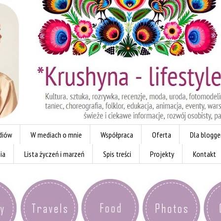
diów
W mediach o mnie
Współpraca
Oferta
Dla blogg
ia
Lista życzeń i marzeń
Spis treści
Projekty
Kontakt