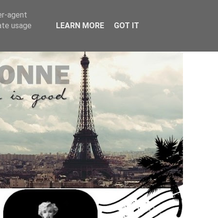
er-agent
rate usage
LEARN MORE
GOT IT