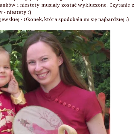
runków i niestety musiały zostać wykluczone. Czytanie 
- niestety ;)
ewskiej - Okonek, która spodobała mi się najbardziej :)
Firmy i osoby z którymi współpracowałam: All