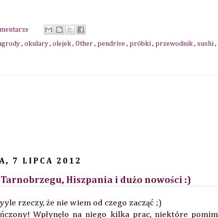
omentarze
agrody
,
okulary
,
olejek
,
Other
,
pendrive
,
próbki
,
przewodnik
,
sushi
,
A, 7 LIPCA 2012
arnobrzegu, Hiszpania i dużo nowości :)
yyyle rzeczy, że nie wiem od czego zacząć ;)
ńczony! Wpłynęło na niego kilka prac, niektóre pomi