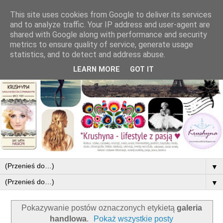
This site uses cookies from Google to deliver its services
and to analyze traffic. Your IP address and user-agent are
shared with Google along with performance and security
metrics to ensure quality of service, generate usage
statistics, and to detect and address abuse.
LEARN MORE
GOT IT
▼
▼
Pokazywanie postów oznaczonych etykietą
galeria
handlowa
.
Pokaż wszystkie posty