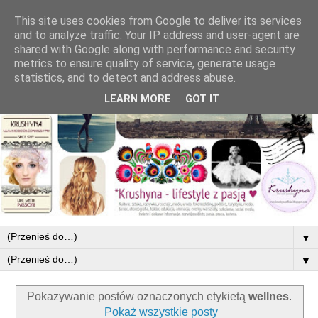
This site uses cookies from Google to deliver its services
and to analyze traffic. Your IP address and user-agent are
shared with Google along with performance and security
metrics to ensure quality of service, generate usage
statistics, and to detect and address abuse.
LEARN MORE
GOT IT
▼
▼
Pokazywanie postów oznaczonych etykietą
wellnes
.
Pokaż wszystkie posty