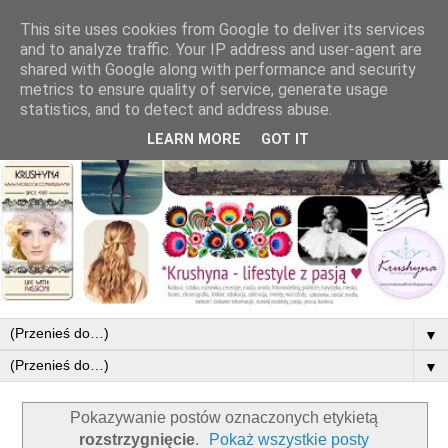
This site uses cookies from Google to deliver its services
and to analyze traffic. Your IP address and user-agent are
shared with Google along with performance and security
metrics to ensure quality of service, generate usage
statistics, and to detect and address abuse.
LEARN MORE
GOT IT
▼
▼
Pokazywanie postów oznaczonych etykietą
rozstrzygnięcie
.
Pokaż wszystkie posty