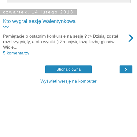
czwartek, 14 lutego 2013
Kto wygrał sesję Walentynkową
??
›
Pamiętacie o ostatnim konkursie na sesję ? ;> Dzisiaj został
rozstrzygnięty, a oto wyniki :) Za największą liczbę głosów:
Wiole...
5 komentarzy:
›
Strona główna
Wyświetl wersję na komputer