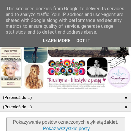
This site uses cookies from Google to deliver its services
and to analyze traffic. Your IP address and user-agent are
shared with Google along with performance and security
metrics to ensure quality of service, generate usage
statistics, and to detect and address abuse.
LEARN MORE
GOT IT
▼
▼
Pokazywanie postów oznaczonych etykietą
żakiet
.
Pokaż wszystkie posty