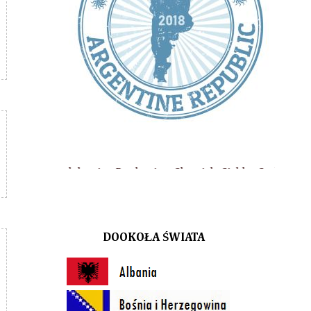
tion Production, Cherrish, Cishky, Cocktail Shock, Corin, DIOLA
DOOKOŁA ŚWIATA