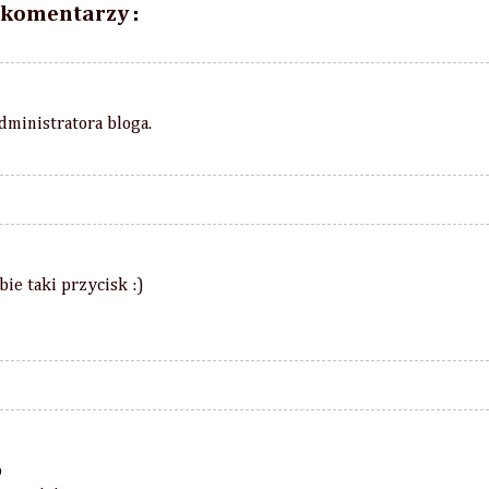
 komentarzy :
dministratora bloga.
ie taki przycisk :)
p