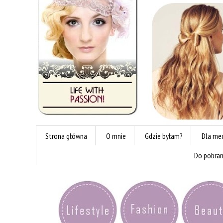
Strona główna
O mnie
Gdzie byłam?
Dla me
Do pobran