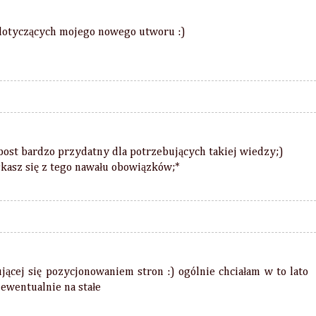
 dotyczących mojego nowego utworu :)
 post bardzo przydatny dla potrzebujących takiej wiedzy;)
kasz się z tego nawału obowiązków;*
 Design, Aqua Lublin, Arena Lublin, Biuro Podróży ITAKA, Celebra
ującej się pozycjonowaniem stron :) ogólnie chciałam w to lato
 ewentualnie na stałe