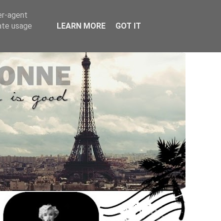
er-agent
rate usage
LEARN MORE
GOT IT