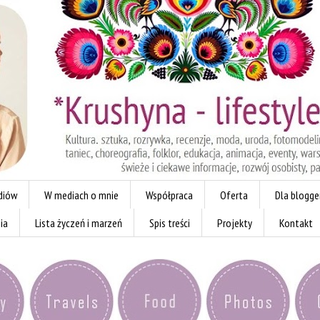
diów
W mediach o mnie
Współpraca
Oferta
Dla blogg
ia
Lista życzeń i marzeń
Spis treści
Projekty
Kontakt