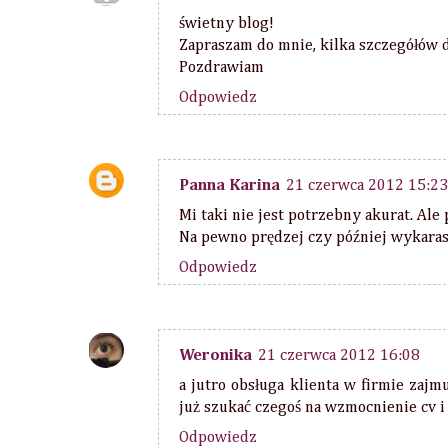
świetny blog!
Zapraszam do mnie, kilka szczegółów
Pozdrawiam
Odpowiedz
Panna Karina
21 czerwca 2012 15:23
Mi taki nie jest potrzebny akurat. Ale
Na pewno prędzej czy później wykaras
rmy i osoby z którymi współpracowałam: All Bag, AnaEme Style, At
Odpowiedz
Weronika
21 czerwca 2012 16:08
a jutro obsługa klienta w firmie zajm
już szukać czegoś na wzmocnienie cv i
Odpowiedz