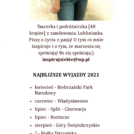
Tancerka i podróżniczka [48
krajów] z zamiłowania. Lublinianka.
Piszę o życiu z pasją! O tym co mnie
inspiruje i o tym, że marzenia się
spełniają! Bo się spełniają:)
inspirujsiebie@wp.pl
NAJBLIŻSZE WYJAZDY 2021
kwiecień - Biebrzański Park
Narodowy
czerwiec - Władysławowo
lipiec - Split - Chorwacja
lipiec - Roztocze
sierpień - Góry Świętokrzyskie
? - Białka Tatrzańska