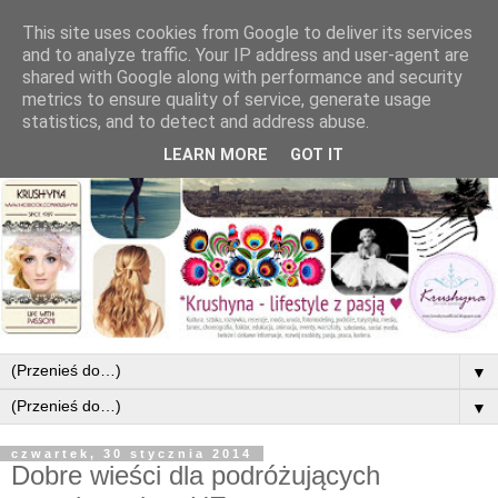
This site uses cookies from Google to deliver its services
and to analyze traffic. Your IP address and user-agent are
shared with Google along with performance and security
metrics to ensure quality of service, generate usage
statistics, and to detect and address abuse.
LEARN MORE
GOT IT
▼
▼
czwartek, 30 stycznia 2014
Dobre wieści dla podróżujących