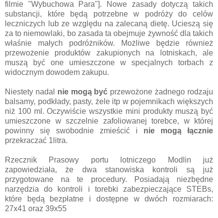
filmie "Wybuchowa Para"]. Nowe zasady dotyczą takich
substancji, które będą potrzebne w podróży do celów
leczniczych lub ze względu na zalecaną dietę. Ucieszą się
za to niemowlaki, bo zasada ta obejmuje żywność dla takich
właśnie małych podróżników. Możliwe będzie również
przewożenie produktów zakupionych na lotniskach, ale
muszą być one umieszczone w specjalnych torbach z
widocznym dowodem zakupu.
Niestety nadal
nie mogą być
przewożone żadnego rodzaju
balsamy, podkłady, pasty, żele itp w pojemnikach większych
niż 100 ml. Oczywiście wszystkie mini produkty muszą być
umieszczone w szczelnie zafoliowanej torebce, w której
powinny się swobodnie zmieścić i
nie mogą łącznie
przekraczać 1litra.
Rzecznik Prasowy portu lotniczego Modlin już
zapowiedziała, że dwa stanowiska kontroli są już
przygotowane na te procedury. Posiadają niezbędne
narzędzia do kontroli i torebki zabezpieczające STEBs,
które będą bezpłatne i dostępne w dwóch rozmiarach:
27x41 oraz 39x55