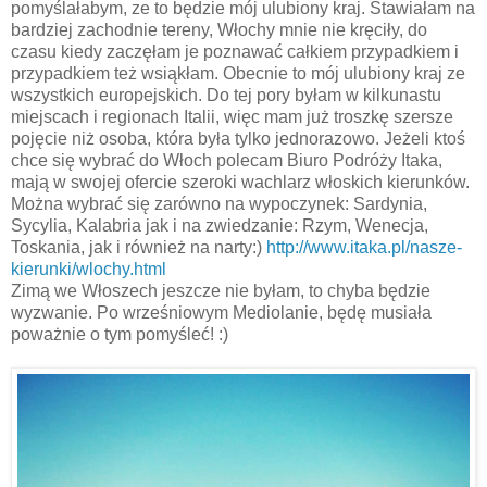
pomyślałabym, ze to będzie mój ulubiony kraj. Stawiałam na
bardziej zachodnie tereny, Włochy mnie nie kręciły, do
czasu kiedy zaczęłam je poznawać całkiem przypadkiem i
przypadkiem też wsiąkłam. Obecnie to mój ulubiony kraj ze
wszystkich europejskich. Do tej pory byłam w kilkunastu
miejscach i regionach Italii, więc mam już troszkę szersze
pojęcie niż osoba, która była tylko jednorazowo. Jeżeli ktoś
chce się wybrać do Włoch polecam Biuro Podróży Itaka,
mają w swojej ofercie szeroki wachlarz włoskich kierunków.
Można wybrać się zarówno na wypoczynek: Sardynia,
Sycylia, Kalabria jak i na zwiedzanie: Rzym, Wenecja,
Toskania, jak i również na narty:)
http://www.itaka.pl/nasze-
kierunki/wlochy.html
Zimą we Włoszech jeszcze nie byłam, to chyba będzie
wyzwanie. Po wrześniowym Mediolanie, będę musiała
poważnie o tym pomyśleć! :)