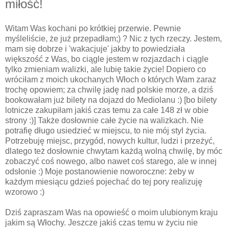
miłość!
Witam Was kochani po krótkiej przerwie. Pewnie
myśleliście, że już przepadłam;) ? Nic z tych rzeczy. Jestem,
mam się dobrze i 'wakacjuje' jakby to powiedziała
większość z Was, bo ciągle jestem w rozjazdach i ciągle
tylko zmieniam walizki, ale lubię takie życie! Dopiero co
wróciłam z moich ukochanych Włoch o których Wam zaraz
trochę opowiem; za chwilę jadę nad polskie morze, a dziś
bookowałam już bilety na dojazd do Mediolanu :) [bo bilety
lotnicze zakupiłam jakiś czas temu za całe 148 zł w obie
strony :)] Także dosłownie całe życie na walizkach. Nie
potrafię długo usiedzieć w miejscu, to nie mój styl życia.
Potrzebuję miejsc, przygód, nowych kultur, ludzi i przeżyć,
dlatego też dosłownie chwytam każdą wolną chwilę, by móc
zobaczyć coś nowego, albo nawet coś starego, ale w innej
odsłonie :) Moje postanowienie noworoczne: żeby w
każdym miesiącu gdzieś pojechać do tej pory realizuję
wzorowo :)
Dziś zapraszam Was na opowieść o moim ulubionym kraju
jakim są Włochy. Jeszcze jakiś czas temu w życiu nie