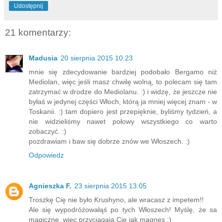
Udostępnij
21 komentarzy:
Madusia
20 sierpnia 2015 10:23
mnie się zdecydowanie bardziej podobało Bergamo niż
Mediolan, więc jeśli masz chwilę wolną, to polecam się tam
zatrzymać w drodze do Mediolanu. :) i widzę, że jeszcze nie
byłaś w jedynej części Włoch, którą ja mniej więcej znam - w
Toskanii. :) tam dopiero jest przepięknie, byliśmy tydzień, a
nie widzieliśmy nawet połowy wszystkiego co warto
zobaczyć. :)
pozdrawiam i baw się dobrze znów we Włoszech. :)
Odpowiedz
Agnieszka F.
23 sierpnia 2015 13:05
Troszkę Cię nie było Krushyno, ale wracasz z impetem!!
Ale się wypodróżowałąś po tych Włoszech! Myślę, że sa
magiczne, więc przyciągają Cie jak magnes ;)