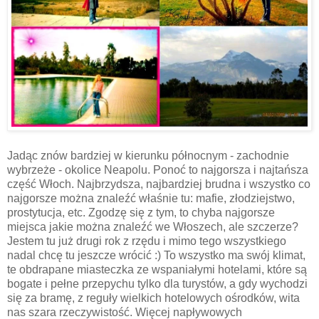
Jadąc znów bardziej w kierunku północnym - zachodnie
wybrzeże - okolice Neapolu. Ponoć to najgorsza i najtańsza
część Włoch. Najbrzydsza, najbardziej brudna i wszystko co
najgorsze można znaleźć właśnie tu: mafie, złodziejstwo,
prostytucja, etc. Zgodzę się z tym, to chyba najgorsze
miejsca jakie można znaleźć we Włoszech, ale szczerze?
Jestem tu już drugi rok z rzędu i mimo tego wszystkiego
nadal chcę tu jeszcze wrócić :) To wszystko ma swój klimat,
te obdrapane miasteczka ze wspaniałymi hotelami, które są
bogate i pełne przepychu tylko dla turystów, a gdy wychodzi
się za bramę, z reguły wielkich hotelowych ośrodków, wita
nas szara rzeczywistość. Więcej napływowych