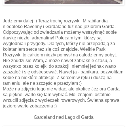
Jedziemy dalej :) Teraz trochę rozrywki. Mirabilandia
niedaleko Ravenny i Gardaland tuż nad jeziorem Garda.
Odpoczywając od zwiedzania możemy wstrzyknąć sobie
dawkę niezłej adrenaliny! Polecam tym, którzy są
wygłodniali przygody. Dla tych, którzy nie przepadają za
kołataniem serca też się coś znajdzie. Wielkie Parki
Rozrywki to całkiem niezły pomysł na całodzienny pobyt.
Nie znudzi się Wam, a może nawet zabraknie czasu, a
wszystko przez kolejki do atrakcji, niemniej jednak warto
zaszaleć i się odstresować. Nawet ja - panikara, pozwoliłam
sobie na niektóre atrakcje. Z sercem w ręku i duszą na
ramieniu, ale na szczęście przeżyłam :)
Może na zdjęciu tego nie widać, ale okolice Jeziora Garda
są piękne, warto się tam wybrać. Moi znajomi ostatnio
wrzucili zdjęcia z wycieczek rowerowych. Świetna sprawa,
jezioro warte zobaczenia :)
Gardaland nad Lago di Garda