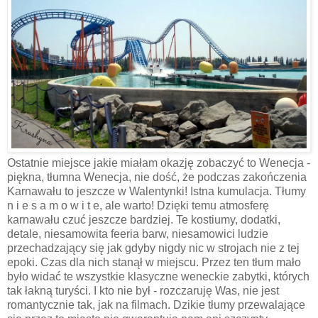
Ostatnie miejsce jakie miałam okazję zobaczyć to Wenecja -
piękna, tłumna Wenecja, nie dość, że podczas zakończenia
Karnawału to jeszcze w Walentynki! Istna kumulacja. Tłumy
n i e s a m o w i t e, ale warto! Dzięki temu atmosferę
karnawału czuć jeszcze bardziej. Te kostiumy, dodatki,
detale, niesamowita feeria barw, niesamowici ludzie
przechadzający się jak gdyby nigdy nic w strojach nie z tej
epoki. Czas dla nich stanął w miejscu. Przez ten tłum mało
było widać te wszystkie klasyczne weneckie zabytki, których
tak łakną turyści. I kto nie był - rozczaruję Was, nie jest
romantycznie tak, jak na filmach. Dzikie tłumy przewalające