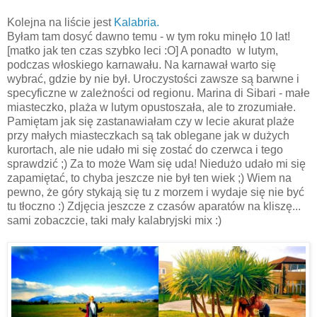
Kolejna na liście jest
Kalabria.
Byłam tam dosyć dawno temu - w tym roku minęło 10 lat!
[matko jak ten czas szybko leci :O] A ponadto w lutym,
podczas włoskiego karnawału. Na karnawał warto się
wybrać, gdzie by nie był. Uroczystości zawsze są barwne i
specyficzne w zależności od regionu. Marina di Sibari - małe
miasteczko, plaża w lutym opustoszała, ale to zrozumiałe.
Pamiętam jak się zastanawiałam czy w lecie akurat plaże
przy małych miasteczkach są tak oblegane jak w dużych
kurortach, ale nie udało mi się zostać do czerwca i tego
sprawdzić ;) Za to może Wam się uda! Niedużo udało mi się
zapamiętać, to chyba jeszcze nie był ten wiek ;) Wiem na
pewno, że góry stykają się tu z morzem i wydaje się nie być
tu tłoczno :) Zdjęcia jeszcze z czasów aparatów na kliszę...
sami zobaczcie, taki mały kalabryjski mix :)