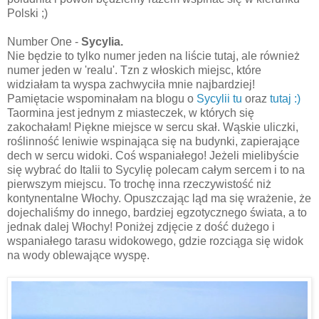
Polski ;)
Number One -
Sycylia.
Nie będzie to tylko numer jeden na liście tutaj, ale również
numer jeden w 'realu'. Tzn z włoskich miejsc, które
widziałam ta wyspa zachwyciła mnie najbardziej!
Pamiętacie wspominałam na blogu o
Sycylii tu
oraz
tutaj :)
Taormina jest jednym z miasteczek, w których się
zakochałam! Piękne miejsce w sercu skał. Wąskie uliczki,
roślinność leniwie wspinająca się na budynki, zapierające
dech w sercu widoki. Coś wspaniałego! Jeżeli mielibyście
się wybrać do Italii to Sycylię polecam całym sercem i to na
pierwszym miejscu. To trochę inna rzeczywistość niż
kontynentalne Włochy. Opuszczając ląd ma się wrażenie, że
dojechaliśmy do innego, bardziej egzotycznego świata, a to
jednak dalej Włochy! Poniżej zdjęcie z dość dużego i
wspaniałego tarasu widokowego, gdzie rozciąga się widok
na wody oblewające wyspę.