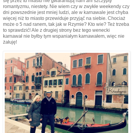
się przez to miasto nie gwarantują nam ani szczypty
romantyzmu, niestety. Nie wiem czy w zwykłe weekendy czy
dni powszednie jest mniej ludzi, ale w karnawale jest chyba
więcej niż to miasto przewiduje przyjąć na siebie. Chociaż
może o 5 nad ranem, tak jak w Rzymie? Kto wie? Też trzeba
to sprawdzić! Ale z drugiej strony bez tego wenecki
karnawał nie byłby tym wspaniałym karnawałem, więc nie
żałuję!