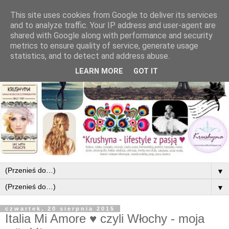
This site uses cookies from Google to deliver its services
and to analyze traffic. Your IP address and user-agent are
shared with Google along with performance and security
metrics to ensure quality of service, generate usage
statistics, and to detect and address abuse.
LEARN MORE
GOT IT
▼
▼
czwartek, 20 sierpnia 2015
Italia Mi Amore ♥ czyli Włochy - moja