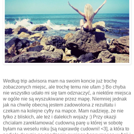
Według trip advisora mam na swoim koncie już trochę
zobaczonych miejsc, ale trochę temu nie ufam ;) Bo chyba
nie wszystko udało mi się tam odznaczyć, a niektóre miejsca
w ogóle nie są wyszukiwane przez mapę. Niemniej jednak
jak na chwilę obecną jestem zadowolona z rezultatu i
czekam na kolejne cyfry na mapce. Mam nadzieję, że nie
tylko z bliskich, ale też i dalekich wojaży :) Przy okazji
chciałam zareklamować cudowną parę u której w sobotę
byłam na weselu roku [są naprawdę cudowni! <3], a która to