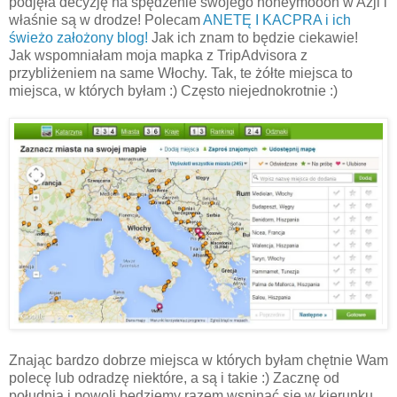
podjęła decyzję na spędzenie swojego honeymooon w Azji i
właśnie są w drodze! Polecam
ANETĘ I KACPRA i ich
świeżo założony blog!
Jak ich znam to będzie ciekawie!
Jak wspomniałam moja mapka z TripAdvisora z
przybliżeniem na same Włochy. Tak, te żółte miejsca to
miejsca, w których byłam :) Często niejednokrotnie :)
Znając bardzo dobrze miejsca w których byłam chętnie Wam
polecę lub odradzę niektóre, a są i takie :) Zacznę od
południa i powoli będziemy razem wspinać się w kierunku