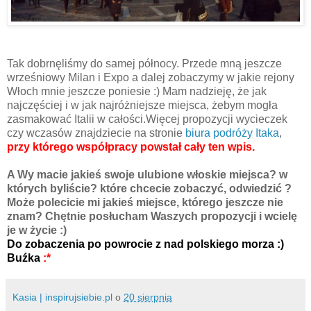
Tak dobrnęliśmy do samej północy. Przede mną jeszcze
wrześniowy Milan i Expo a dalej zobaczymy w jakie rejony
Włoch mnie jeszcze poniesie :) Mam nadzieję, że jak
najczęściej i w jak najróżniejsze miejsca, żebym mogła
zasmakować Italii w całości.Więcej propozycji wycieczek
czy wczasów znajdziecie na stronie
biura podróży Itaka
,
przy którego współpracy powstał cały ten wpis.
A Wy macie jakieś swoje ulubione włoskie miejsca? w
których byliście? które chcecie zobaczyć, odwiedzić ?
Może polecicie mi jakieś miejsce, którego jeszcze nie
znam? Chętnie posłucham Waszych propozycji i wcielę
je w życie :)
Do zobaczenia po powrocie z nad polskiego morza :)
Buźka
:*
Kasia | inspirujsiebie.pl
o
20 sierpnia