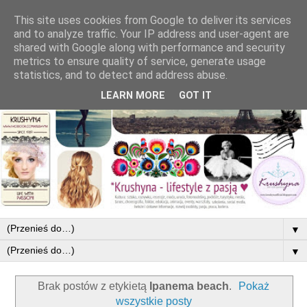
This site uses cookies from Google to deliver its services
and to analyze traffic. Your IP address and user-agent are
shared with Google along with performance and security
metrics to ensure quality of service, generate usage
statistics, and to detect and address abuse.
LEARN MORE
GOT IT
▼
▼
Brak postów z etykietą
Ipanema beach
.
Pokaż
wszystkie posty