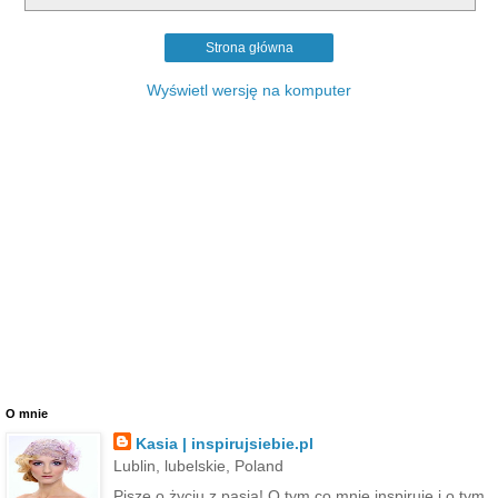
Strona główna
Wyświetl wersję na komputer
O mnie
Kasia | inspirujsiebie.pl
Lublin, lubelskie, Poland
Piszę o życiu z pasją! O tym co mnie inspiruje i o tym,