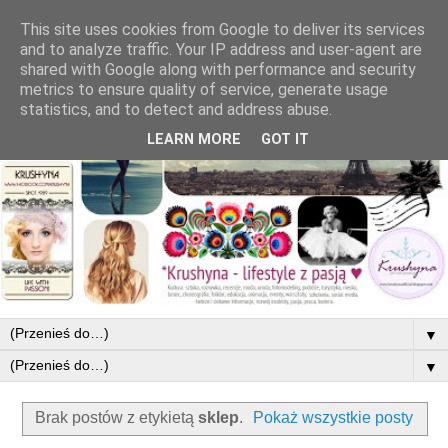
This site uses cookies from Google to deliver its services
and to analyze traffic. Your IP address and user-agent are
shared with Google along with performance and security
metrics to ensure quality of service, generate usage
statistics, and to detect and address abuse.
LEARN MORE
GOT IT
▼
▼
Brak postów z etykietą
sklep
.
Pokaż wszystkie posty